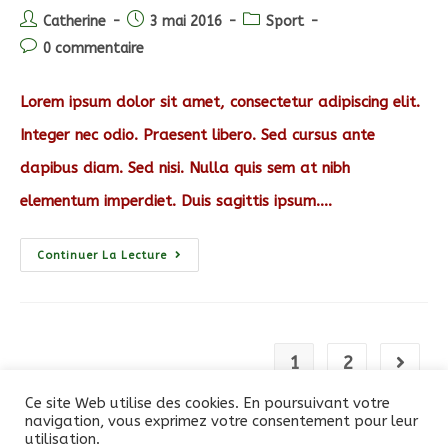
Auteur/autrice
Post
Post
Catherine
3 mai 2016
Sport
de
published:
category:
Post
0 commentaire
la
comments:
publication :
Lorem ipsum dolor sit amet, consectetur adipiscing elit.
Integer nec odio. Praesent libero. Sed cursus ante
dapibus diam. Sed nisi. Nulla quis sem at nibh
elementum imperdiet. Duis sagittis ipsum.…
Praesent
Continuer La Lecture
Libro
Se
Cursus
Ante
1
2
Aller à
Ce site Web utilise des cookies. En poursuivant votre
navigation, vous exprimez votre consentement pour leur
utilisation.