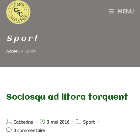
Skip
MENU
to
content
Sport
Accueil
»
Sport
Sociosqu ad litora torquent
Auteur/autrice
Post
Post
Catherine
3 mai 2016
Sport
de
published:
category:
Post
0 commentaire
la
comments: