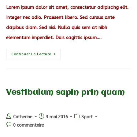
publication :
Lorem ipsum dolor sit amet, consectetur adipiscing elit.
Integer nec odio. Praesent libero. Sed cursus ante
dapibus diam. Sed nisi. Nulla quis sem at nibh
elementum imperdiet. Duis sagittis ipsum.…
Sociosqu
Continuer La Lecture
Ad
Litora
Torquent
Vestibulum sapin prin quam
Auteur/autrice
Post
Post
Catherine
3 mai 2016
Sport
de
published:
category:
Post
0 commentaire
la
comments:
publication :