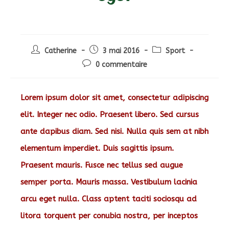
Auteur/autrice
Post
Post
Catherine
3 mai 2016
Sport
de
published:
category:
Post
0 commentaire
la
comments:
publication :
Lorem ipsum dolor sit amet, consectetur adipiscing
elit. Integer nec odio. Praesent libero. Sed cursus
ante dapibus diam. Sed nisi. Nulla quis sem at nibh
elementum imperdiet. Duis sagittis ipsum.
Praesent mauris. Fusce nec tellus sed augue
semper porta. Mauris massa. Vestibulum lacinia
arcu eget nulla. Class aptent taciti sociosqu ad
litora torquent per conubia nostra, per inceptos