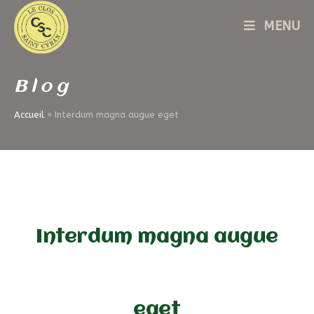
Skip
MENU
to
content
Blog
Accueil
»
Interdum magna augue eget
Interdum magna augue
eget