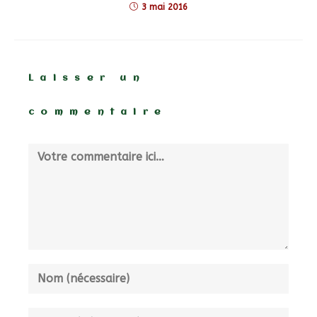
3 mai 2016
Laisser un
commentaire
Comment
Enter
your
name