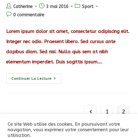
Auteur/autrice
Post
Post
Catherine
3 mai 2016
Sport
de
published:
category:
Post
0 commentaire
la
comments:
publication :
Lorem ipsum dolor sit amet, consectetur adipiscing elit.
Integer nec odio. Praesent libero. Sed cursus ante
dapibus diam. Sed nisi. Nulla quis sem at nibh
elementum imperdiet. Duis sagittis ipsum.…
Torquent
Continuer La Lecture
Per
Conubia
Nostra
1
2
Go to the previous pag
Ce site Web utilise des cookies. En poursuivant votre
navigation, vous exprimez votre consentement pour leur
utilisation.