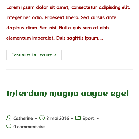
publication :
Lorem ipsum dolor sit amet, consectetur adipiscing elit.
Integer nec odio. Praesent libero. Sed cursus ante
dapibus diam. Sed nisi. Nulla quis sem at nibh
elementum imperdiet. Duis sagittis ipsum.…
Metus
Continuer La Lecture
Vitae
Pharetra
Auctor
Interdum magna augue eget
Auteur/autrice
Post
Post
Catherine
3 mai 2016
Sport
de
published:
category:
Post
0 commentaire
la
comments:
publication :