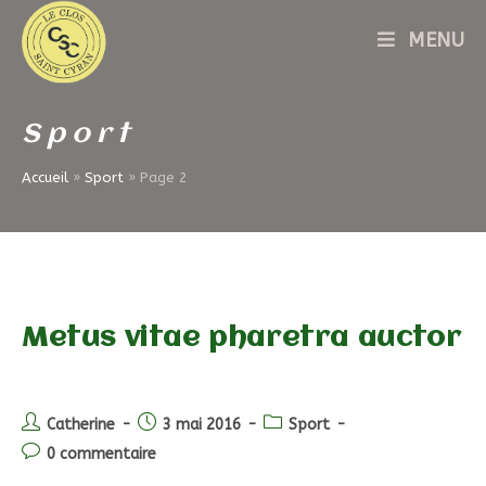
Skip
MENU
to
content
Sport
Accueil
»
Sport
»
Page 2
Metus vitae pharetra auctor
Auteur/autrice
Post
Post
Catherine
3 mai 2016
Sport
de
published:
category:
Post
0 commentaire
la
comments: